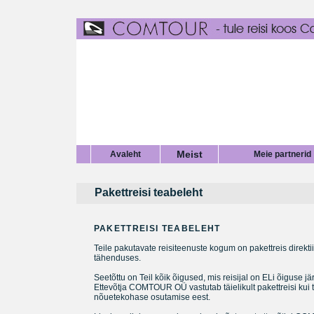
Meist
Avaleht
Meie partnerid
Pakettreisi teabeleht
PAKETTREISI
TEABELEHT
Teile pakutavate reisiteenuste kogum on pakettreis direkti
tähenduses.
Seetõttu on Teil kõik õigused, mis reisijal on ELi õiguse järg
Ettevõtja COMTOUR OÜ vastutab täielikult pakettreisi kui 
nõuetekohase osutamise eest.