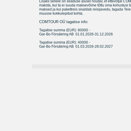
Lisaks sellele on seaduse alusel nõutav, et ettevõtjal C
maksta, kui ta ei suuda maksevõime tõttu oma kohustusi täi
maksed ja kui pakettreis sisaldab reisijavedu, tagada Teie 
muusse kokkulepitud kohta.
COMTOUR OÜ tagatise info:
Tagatise summa (EUR): 80000 -
Gar-Bo Försäkring AB 01.01.2026-31.12.2026
Tagatise summa (EUR): 40000 -
Gar-Bo Försäkring AB 01.03.2026-28.02.2027