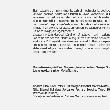
Eesti Vabariigis on majanduskriis, valitseb hoolimatus ja pealisk
lähevad pankrotti. Argimurede taustal püüavad vastabiellunud K
teineteisemõistmist. Naise ratsionaalne armastus põrkub mehe fil
iseenda ja oma õnne pärast viib abikaasad üksteisest üha kaugema
Tammsaare "Tõe ja õiguse" neljas osa on tegijate sõnul katse mõista,
inimelu ja ühiskonda. Tänaseks on romaan ise saanud osaks ajal
ühiskond ikka ja jälle tagasi pöördub.
Lavastaja Artjom Garejevi sõnul on tänapäeva maailm sattun
kasutame endiselt sõnu "tõde" ja "õigus". Me tunnistame nende täh
austusega. Kuid tegelikkuses ei ole need enam inimlike otsuste 
"Tänapäeva maailm juhindub sagedamini teistest põhimõtetes
stabiilsusest, ellujäämisest süsteemi sees, kus tõde osutub sage
ohtlik," jagas lavastaja.
Dramatiseeringu lõi Elmo Nüganen, lavastab Artjom Garejev Süda
Lavastuse kunstnik on Mo-lu Norrast.
Osades Liisa Aibel, Rainer Elhi, M
argus Grosnõi, Märten Matsu, 
Niils, Eduard Salmistu, Johannes Richard Sepping, Tarvo S
Veensalu (külalisena).
"Karin ja Indrek" esietendub Rakvere Teatri suures majas septembri