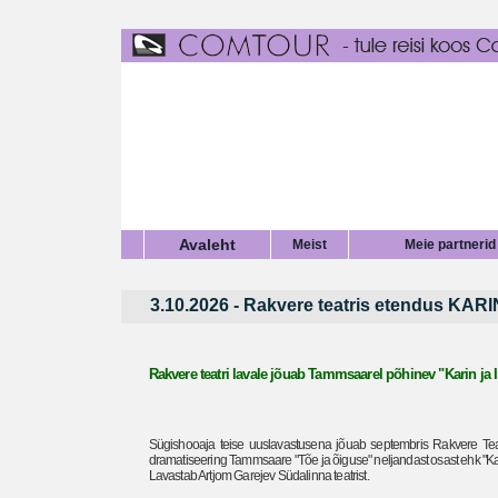
Avaleht
Meist
Meie partnerid
3.10.2026 - Rakvere teatris etendus KAR
Rakvere teatri lavale jõuab Tammsaarel põhinev "Karin ja 
Sügishooaja teise uuslavastusena jõuab septembris Rakvere Tea
dramatiseering Tammsaare "Tõe ja õiguse" neljandast osast ehk "Kari
Lavastab Artjom Garejev Südalinna teatrist.