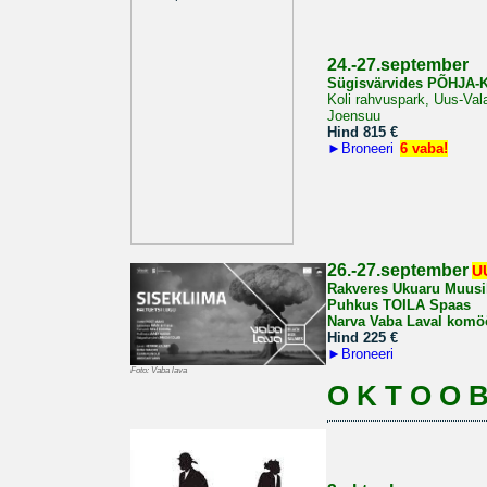
2
4.-27.september
Sügisvärvides PÕHJA
Koli rahvuspark, Uus-Vala
Joensuu
Hind 815
€
►
Broneeri
6 vaba!
26.-27.september
U
Rakveres Ukuaru Muus
Puhkus TOILA Spaas
Narva Vaba Laval komö
Hind 225
€
►
Broneeri
Foto: Vaba lava
O K T O O B