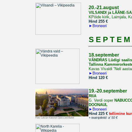
20.-21.august
VILSANDI ja LÄÄNE-
KPöide kirik, Laimjala, 
Hind 255 €
►
Broneeri
S E P T E M
18.september
VÄNDRAS Lüdigi saalis
Tallinna Kammerorkeste
Kavas Vivaldi “Neli aast
►
Broneeri
Hind 120 €
19.-20.september
RIIA
G. Verdi ooper
NABUCC
DOONAUL
►
Broneeri
Hind 225 €
tellimine ku
+ teatripiletid: a' 50 €
Foto:
Latvian National Opera and Ballet