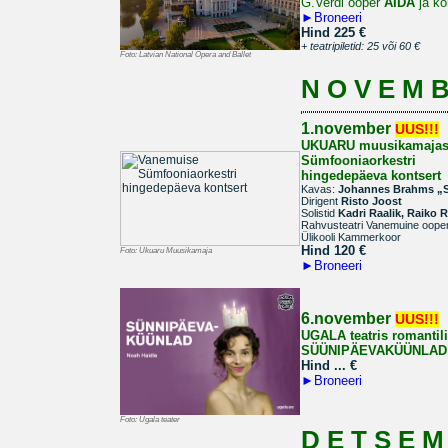
G.Verdi ooper
AIDA
ja ko
►
Broneeri
Hind 225 €
+ teatripiletid: 25 või 60 €
Foto:
Latvian National Opera and Ballet
N O V E M B
1.november
UUS!!!
UKUARU muusikamaja
Sümfooniaorkestri
hingedepäeva kontsert
Kavas:
Johannes Brahms „S
Dirigent
Risto Joost
Solistid
Kadri Raalik, Raiko R
Rahvusteatri Vanemuine ooperi
Ülikooli Kammerkoor
Hind 120
€
Foto:
Ukuaru Muusikamaja
►
Broneeri
6.november
UUS!!!
UGALA teatris romantil
SÜÜNIPÄEVAKÜÜNLAD
Hind ...
€
►
Broneeri
Foto:
Ugala teater
D E T S E M