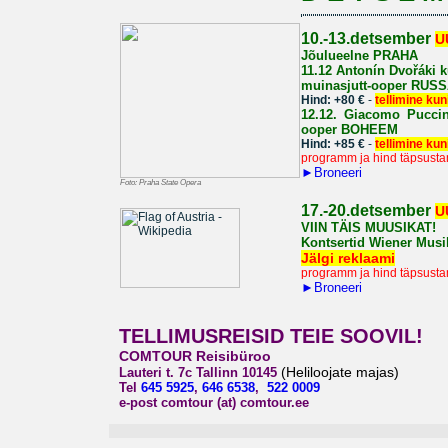
10.-13.detsember
U
Jõulueelne PRAHA
11.12
Antonín Dvořáki k
muinasjutt-ooper
RUSS
Hind: +80 €
-
tellimine kuni
12.12.
Giacomo Puccini
ooper
BOHEEM
Hind: +85 €
-
tellimine kun
programm ja hind täpsusta
►
Broneeri
Foto: Praha State Opera
1
7.-20.detsember
U
VIIN TÄIS MUUSIKAT!
Kontsertid Wiener Musik
Jälgi reklaami
programm ja hind täpsusta
►
Broneeri
TELLIMUSREISID TEIE SOOVIL!
COMTOUR Reisibüroo
(Heliloojate majas)
Lauteri t. 7c Tallinn 10145
Tel
645 5925
,
646 6538
,
522 0009
e-post comtour (at) comtour.ee