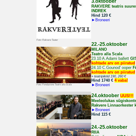
3.oktoober
RAKVERE teatris suure
INDREK
Hind 120
€
►
Broneeri
Foto: Rakvere Teater
22.-25.oktoober
MILANO
Teatro alla Scala
23.10 A.Adami ballett
GI
kohtade arv on piiratud
24.10
C.Gounod' ooper
F
kohtade arv on piiratud
+ teatripiletid 190, 260
€
Hind 1740 €
4 vaba!
►
Broneeri
Foto: Fondazione Teatro alla Scala
24.oktoober
UUS!!!
Meeleolukas sügiskonts
Rakvere Linnaorkester 
►
Broneeri
Hind 115 €
24.-25.oktoober
RIIA