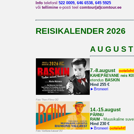
Info
telefonil
522 0009
,
646 6538
,
645 5925
või
tellimine
e-posti teel
comtour(at)comtour.ee
REISIKALENDER 2026
A U G U S T
7.-8.august
ooteleht
KAHEPÄEVANE reis
KI
etendus
BASKIN
Hind 255 €
►
Broneeri
Foto: Thors Films OÜ
14.-15.august
PÄRNU
RAIM -
Muusikaline suve
Hind 230 €
►
Broneeri
ooteleht!
Foto: Varblane katusel OÜ