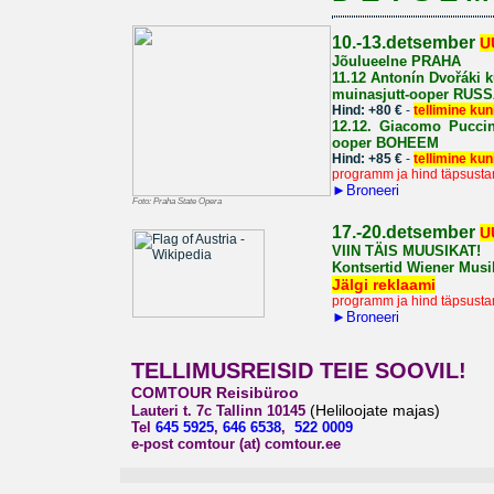
10.-13.detsember
U
Jõulueelne PRAHA
11.12
Antonín Dvořáki k
muinasjutt-ooper
RUSS
Hind: +80 €
-
tellimine kuni
12.12.
Giacomo Puccini
ooper
BOHEEM
Hind: +85 €
-
tellimine kun
programm ja hind täpsusta
►
Broneeri
Foto: Praha State Opera
1
7.-20.detsember
U
VIIN TÄIS MUUSIKAT!
Kontsertid Wiener Musik
Jälgi reklaami
programm ja hind täpsusta
►
Broneeri
TELLIMUSREISID TEIE SOOVIL!
COMTOUR Reisibüroo
(Heliloojate majas)
Lauteri t. 7c Tallinn 10145
Tel
645 5925
,
646 6538
,
522 0009
e-post comtour (at) comtour.ee