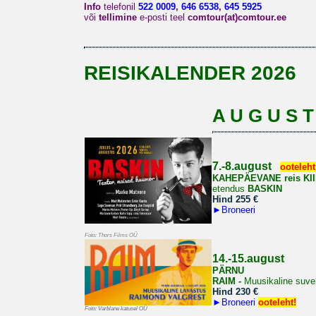
Info
telefonil
522 0009
,
646 6538
,
645 5925
või
tellimine
e-posti teel
comtour(at)comtour.ee
REISIKALENDER 2026
A U G U S T
7.-8.august
ooteleht
KAHEPÄEVANE reis
KI
etendus
BASKIN
Hind 255 €
►
Broneeri
Foto: Thors Films OÜ
14.-15.august
PÄRNU
RAIM -
Muusikaline suve
Hind 230 €
►
Broneeri
ooteleht!
Foto: Varblane katusel OÜ