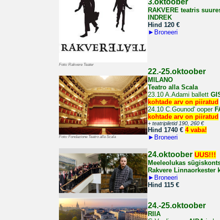
3.oktoober
RAKVERE teatris suure
INDREK
Hind 120
€
►
Broneeri
Foto: Rakvere Teater
22.-25.oktoober
MILANO
Teatro alla Scala
23.10 A.Adami ballett
GI
kohtade arv on piiratud
24.10
C.Gounod' ooper
F
kohtade arv on piiratud
+ teatripiletid 190, 260
€
Hind 1740 €
4 vaba!
►
Broneeri
Foto: Fondazione Teatro alla Scala
24.oktoober
UUS!!!
Meeleolukas sügiskonts
Rakvere Linnaorkester 
►
Broneeri
Hind 115 €
24.-25.oktoober
RIIA