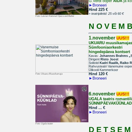
G.Verdi ooper
AIDA
ja ko
►
Broneeri
Hind 225 €
+ teatripiletid: 25 või 60 €
Foto:
Latvian National Opera and Ballet
N O V E M B
1.november
UUS!!!
UKUARU muusikamaja
Sümfooniaorkestri
hingedepäeva kontsert
Kavas:
Johannes Brahms „S
Dirigent
Risto Joost
Solistid
Kadri Raalik, Raiko R
Rahvusteatri Vanemuine ooperi
Ülikooli Kammerkoor
Hind 120
€
Foto:
Ukuaru Muusikamaja
►
Broneeri
6.november
UUS!!!
UGALA teatris romantil
SÜNNIPÄEVAKÜÜNLAD
Hind ...
€
►
Broneeri
Foto:
Ugala teater
D E T S E M