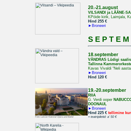
20.-21.august
VILSANDI ja LÄÄNE-
KPöide kirik, Laimjala, 
Hind 255 €
►
Broneeri
S E P T E M
18.september
VÄNDRAS Lüdigi saalis
Tallinna Kammerorkeste
Kavas Vivaldi “Neli aast
►
Broneeri
Hind 120 €
19.-20.september
RIIA
G. Verdi ooper
NABUCC
DOONAUL
►
Broneeri
Hind 225 €
tellimine ku
+ teatripiletid: a' 50 €
Foto:
Latvian National Opera and Ballet