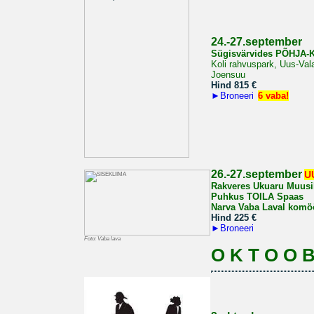
2
4.-27.september
Sügisvärvides PÕHJA
Koli rahvuspark, Uus-Vala
Joensuu
Hind 815
€
►
Broneeri
6 vaba!
26.-27.september
U
Rakveres Ukuaru Muus
Puhkus TOILA Spaas
Narva Vaba Laval komö
Hind 225
€
►
Broneeri
Foto: Vaba lava
O K T O O B